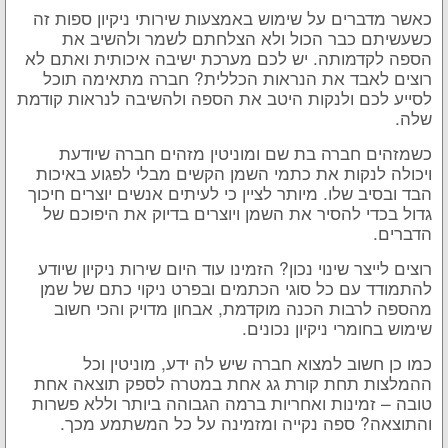
כאשר מדברים על שימוש באמצעות שירותי ניקיון ספות זה
כשעשיתם כבר הכול ולא הצלחתם לשמר ולהשיב את
הספה לקדמותה. יש לכם מערכת ישיבה איכותית ואתם לא
רוצים לאבד את הנראות הכללית? חברה מתאימה תוכל
לסייע לכם ולנקות היטב את הספה ולהשיבה לנראות קודמת
שלה.
כשמזהים חברה בת שם ומוניטין מזהים חברה שיודעת
ויכולה לנקות את כתמי השמן הקשים מבלי לפגוע באיכות
הבד ובסיב שלו. מיותר לציין כי לעיתים אנשים יוצרים חיכוך
גדול בכדי להסיר את השמן ויוצרים בדיוק את היפוכם של
הדברים.
רוצים לייצר שינוי נכון? הזמינו עוד היום שירות ניקיון שיודע
להתמודד עם כל סוגי הכתמים ובפרט ניקוי כתם של שמן
מהספה לרבות הכנה מוקדמת, אבחון מדויק והכי חשוב
שימוש בחומרי ניקיון נכונים.
כמו כן חשוב למצוא חברה שיש לה ידע, מוניטין וכל
ההמלצות תחת קורת גג אחת במטרה לספק תוצאה אחת
טובה – זמינות ואחריות ברמה הגבוהה ביותר וללא פשרות
והתוצאה? ספה נקייה ומזמינה על כל המשתמע מכך.