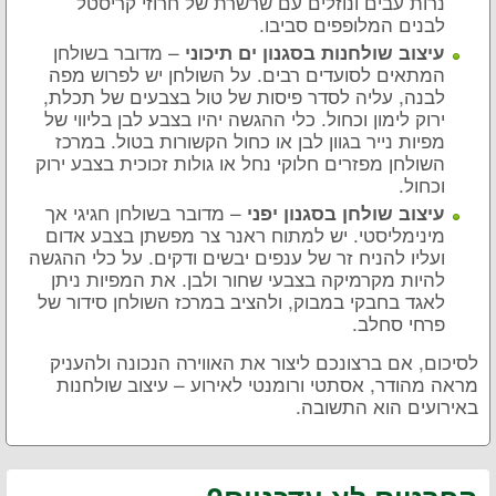
נרות עבים ונוזלים עם שרשרת של חרוזי קריסטל
לבנים המלופפים סביבו.
– מדובר בשולחן
עיצוב שולחנות בסגנון ים תיכוני
המתאים לסועדים רבים. על השולחן יש לפרוש מפה
לבנה, עליה לסדר פיסות של טול בצבעים של תכלת,
ירוק לימון וכחול. כלי ההגשה יהיו בצבע לבן בליווי של
מפיות נייר בגוון לבן או כחול הקשורות בטול. במרכז
השולחן מפזרים חלוקי נחל או גולות זכוכית בצבע ירוק
וכחול.
– מדובר בשולחן חגיגי אך
עיצוב שולחן בסגנון יפני
מינימליסטי. יש למתוח ראנר צר מפשתן בצבע אדום
ועליו להניח זר של ענפים יבשים ודקים. על כלי ההגשה
להיות מקרמיקה בצבעי שחור ולבן. את המפיות ניתן
לאגד בחבקי במבוק, ולהציב במרכז השולחן סידור של
פרחי סחלב.
לסיכום, אם ברצונכם ליצור את האווירה הנכונה ולהעניק
מראה מהודר, אסתטי ורומנטי לאירוע – עיצוב שולחנות
באירועים הוא התשובה.