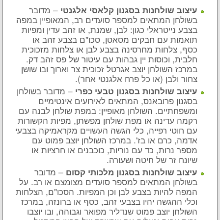
– מדובר
עיצוב שולחנות בסגנון קלאסי אלגנטי
בשולחן המתאים למספר סועדים רב, המאופיין במפה
בצבע נייטראלי כגון: לבן, שמנת, או זהב עדין ומפיות
תואמות עם חבקים מסאטן, סכו"ם בצבע זהב או
כסף, צלחות מחרסינה בצבע לבן או צלחות מזכוכית
חלבית, וכוסות יין גבהות עם עיטור של פס זהב דק.
במרכז השולחן יוצב אגרטל זכוכית צר וארוך ובו שושן
צחור ולבן (או כל פרח אלגנטי אחר).
– מדובר בשולחן
עיצוב שולחנות בסגנון טבעי כפרי
בסגנון פרובאנס, המתאים לאירועים אינטימיים
ומשפחתיים. השולחן מאופיין: במפת שולחן לבנה עם
רקמה עדינה או מפת שולחן מפשתן, מפיות הקשורות
עם חוטי רפייה, כלי הגשה העשויים מקראמיקה בצבעי
אדמה, כרם או בז'. במרכז השולחן יוצב פמוט עם
מספר נרות, כד עם נוריות, כוכבנים או חרציות או
שיונח זר של חיטה ושעורה.
– מדובר
עיצוב שולחנות בסגנון מלכותי קסום
בשולחן המתאים למספר סועדים מצומצם או רב. על
המפה להיות בצבע לבן וכן המפיות. הסכו"ם, הצלחות
וכלי ההגשה יהיו בצבעי זהב, כסף או ברונזה, במרכז
השולחן יוצב פמוט שנדליר מפואר וגבוהה, ובו יוצבו