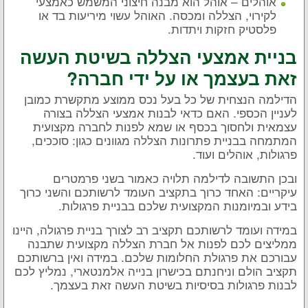
אוהלים – אוהל הוא מבנה חיצוני המשמש כאמצעי
לקירוי, הצללה ומכסה. האוהל עשוי מיריעות בד או
פלסטיק חזקות ויתדות.
בניית אמצעי הצללה בשיטת העשה
זאת בעצמך או על ידי חברה?
הדילמה הנצחית של כל בעל נכס ממוצע מתקשרת כמובן
לעניין הכספי. האם כדאי לבנות אמצעי הצללה בצורה
עצמאית ולחסוך בכסף או שמא לפנות לחברה מקצועית
המתמחה בבניית פתרונות הצללה מגוונים כגון: סוככים,
פרגולות, אוהלים ועוד.
ובכן התשובה לדילמה תלויה כאמור בשני פרמטרים
עיקריים: האחד כרוך בתקציב העומד לרשותכם והשני כרוך
בידע ובמיומנות המקצועית שלכם בבניית פרגולות.
במידה ועומד לרשותכם תקציב רב לצורך בניית פרגולה, היינו
ממליצים לכם לפנות אל חברת הצללה מקצועית שתבנה
עבורכם את פרגולת החלומות שלכם. במידה ואין ברשותכם
תקציב הולם וניחנתם בכישרון בנייה אלמנטארי, נמליץ לכם
לבנות פרגולות בסיסיות בשיטת העשה זאת בעצמך.