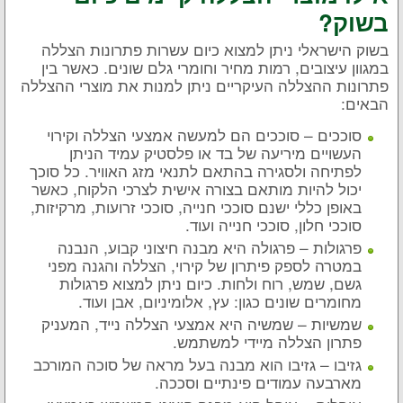
בשוק?
בשוק הישראלי ניתן למצוא כיום עשרות פתרונות הצללה
במגוון עיצובים, רמות מחיר וחומרי גלם שונים. כאשר בין
פתרונות ההצללה העיקריים ניתן למנות את מוצרי ההצללה
הבאים:
סוככים – סוככים הם למעשה אמצעי הצללה וקירוי
העשויים מיריעה של בד או פלסטיק עמיד הניתן
לפתיחה ולסגירה בהתאם לתנאי מזג האוויר. כל סוכך
יכול להיות מותאם בצורה אישית לצרכי הלקוח, כאשר
באופן כללי ישנם סוככי חנייה, סוככי זרועות, מרקיזות,
סוככי חלון, סוככי חנייה ועוד.
פרגולות – פרגולה היא מבנה חיצוני קבוע, הנבנה
במטרה לספק פיתרון של קירוי, הצללה והגנה מפני
גשם, שמש, רוח ולחות. כיום ניתן למצוא פרגולות
מחומרים שונים כגון: עץ, אלומיניום, אבן ועוד.
שמשיות – שמשיה היא אמצעי הצללה נייד, המעניק
פתרון הצללה מיידי למשתמש.
גזיבו – גזיבו הוא מבנה בעל מראה של סוכה המורכב
מארבעה עמודים פינתיים וסככה.