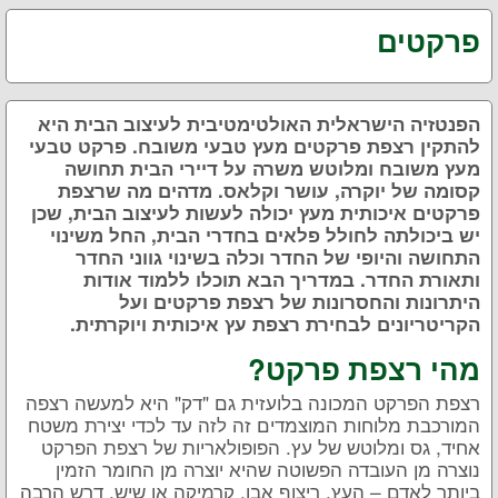
פרקטים
הפנטזיה הישראלית האולטימטיבית לעיצוב הבית היא
להתקין רצפת פרקטים מעץ טבעי משובח. פרקט טבעי
מעץ משובח ומלוטש משרה על דיירי הבית תחושה
קסומה של יוקרה, עושר וקלאס. מדהים מה שרצפת
פרקטים איכותית מעץ יכולה לעשות לעיצוב הבית, שכן
יש ביכולתה לחולל פלאים בחדרי הבית, החל משינוי
התחושה והיופי של החדר וכלה בשינוי גווני החדר
ותאורת החדר. במדריך הבא תוכלו ללמוד אודות
היתרונות והחסרונות של רצפת פרקטים ועל
הקריטריונים לבחירת רצפת עץ איכותית ויוקרתית.
מהי רצפת פרקט?
רצפת הפרקט המכונה בלועזית גם "דק" היא למעשה רצפה
המורכבת מלוחות המוצמדים זה לזה עד לכדי יצירת משטח
אחיד, גס ומלוטש של עץ. הפופולאריות של רצפת הפרקט
נוצרה מן העובדה הפשוטה שהיא יוצרה מן החומר הזמין
ביותר לאדם – העץ. ריצוף אבן, קרמיקה או שיש, דרש הרבה