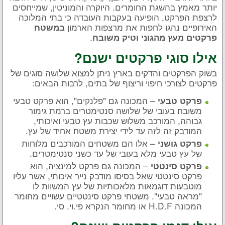
יותר מאמץ בהשגת החומרים. היוקרה והמוניטין, שמייחסים
לרצפת הפרקט, הופיעה בעקבות העובדה כי בתי המלוכה
האירופיים נהגו לחפות את מרצפות הארמון
במשטח
.
פרקטים מעץ מהגוני וטיק משובח
אילו סוגי פרקטים ישנם?
בשוק הפרקטים והדקים בארץ ניתן למצוא שלושה סוגים של
פרקטים לצורכי חיפוי וריצוף של בתים, לרבות הבאים:
– המכונה גם "פלנקים", הוא פרקט טבעי
פרקט טבעי
משובח בעובי של שלושה סנטימטרים ברמת גימור
גבוהה, המורכב משלוש שכבות עץ טבעי ואיכותי,
המודבק זה לזה עד לידי יצירת משטח אחיד של עץ.
– אלו הם משטחים המורכבים מלוחות
פרקט גושני
של עץ טבעי מלא בעובי של עד כשני סנטימטרים.
– המכונה גם פרקט למינציה, הוא
פרקט סינטטי
פרקט סינטטי שאל בסיסו מודבק נייר איכותי, אשר עליו
מוטבעות דוגמאות מלאכותיות של עץ המשוות לו
"מראה טבעי". משטחי פרקט סינטטיים עשויים מחומר
המכונה H.D.F או מחומר הנקרא פי.וי. סי.