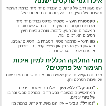
אילו דגמי פרקטים ישנם?
ישנו מגוון רחב של פרקטים הנבדלים זה מזה ברמת הגימור
והאיכות של העץ, בגוון העץ ובמבנה הטקסטוראלי.
– משטחי פרקט נבדלים זה מזה
טקסטורת העץ
מבחינת טקסטורת העץ, הכוונה היא לשרטוטים
המעטרים את העץ, לרבות: צורת טבעות העץ,
הסיבים האורכיים ועוד.
– פרמטר נוסף, המבחין בין הסוגים שונים,
גוון העץ
הוא גוון העץ הנע בין גוון מייפל קרמי, גוון דובדבן
אדמדם או גוון וונגה שחרחר.
מהי החלוקה הכללית למיון איכות
הגימור של פרקטים?
מבחינה מקצועית, ישנן שלוש רמות איכות שונות המצביעות
על איכות הפרקט והן:
– אלו הם משטחי פרקט
"רסטיקל": ללא מיון
המתאפיינים במעברי צבע חדים, במרקם טבעי ובריבוי
של ציורי עיניים.
– אלו הם משטחי פרקט ברמת מיון
"נטורל": טבעי