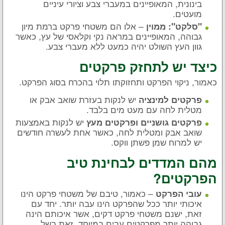
בינונית, המאופיינים במעברי צבע וציורי עיניים
מועטים.
– אלו הם משטחי פרקט ברמת מיון
"סלקט": ממוין
גבוהה, המאופיינים במראה נקי וקלאסי של עץ, כאשר
גוון העץ השולט יהיה כמעט ללא מעברי צבע.
כיצד יש לתחזק פרקטים
כאמור, ניקוי הפרקט ותחזוקתו תלוי בהכרח בסוג הפרקט.
יש לנקות בעזרת שואב אבק או
פרקטים למינציה
מטלית לחה עם מעט מים בלבד.
יש לנקות באמצעות
פרקטים גושניים ופרקטים מעץ
שואב אבק ומטלית לחה, כאשר אחת לעשרה חודשים
יש למרוח שמן פשתן ווקס.
מהם המדדים לבחינת טיב
הפרקטים?
– כאמור, טיבם של משטחי פרקט הינו
עובי הפרקט
איכותי יותר ככל שהפרקט הינו עבה יותר. יחד עם
זאת, ישנם משטחי פרקט דקים, אשר איכותם הינה
גבוהה יותר מפרקטים עבים במיוחד, זאת בשל