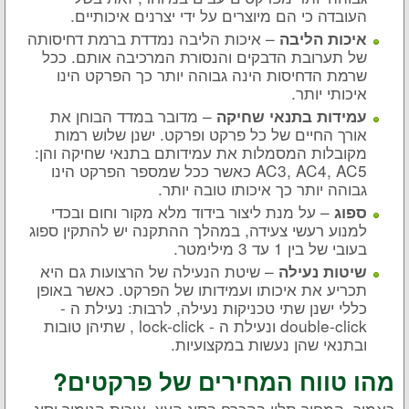
העובדה כי הם מיוצרים על ידי יצרנים איכותיים.
– איכות הליבה נמדדת ברמת דחיסותה
איכות הליבה
של תערובת הדבקים והנסורת המרכיבה אותם. ככל
שרמת הדחיסות הינה גבוהה יותר כך הפרקט הינו
איכותי יותר.
– מדובר במדד הבוחן את
עמידות בתנאי שחיקה
אורך החיים של כל פרקט ופרקט. ישנן שלוש רמות
מקובלות המסמלות את עמידותם בתנאי שחיקה והן:
AC3, AC4, AC5 כאשר ככל שמספר הפרקט הינו
גבוהה יותר כך איכותו טובה יותר.
– על מנת ליצור בידוד מלא מקור וחום ובכדי
ספוג
למנוע רעשי צעידה, במהלך ההתקנה יש להתקין ספוג
בעובי של בין 1 עד 3 מילימטר.
– שיטת הנעילה של הרצועות גם היא
שיטות נעילה
תכריע את איכותו ועמידותו של הפרקט. כאשר באופן
כללי ישנן שתי טכניקות נעילה, לרבות: נעילת ה -
double-click ונעילת ה - lock-click , שתיהן טובות
ובתנאי שהן נעשות במקצועיות.
מהו טווח המחירים של פרקטים?
כאמור, המחיר תלוי בהכרח בסוג העץ, איכות הגימור וסוג