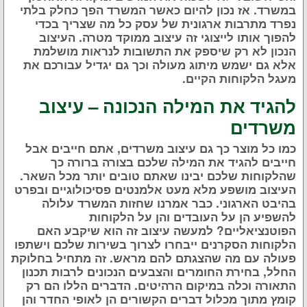
במשרד. אז נכון להיום כאשר המשרד הפך כחלק בלתי
נפרד מתרבות ארגונית של עסק כל מה שצריך בכדי
להפוך אותו לייצוגי זה עיצוב ממוקד מטרה. העיצוב
הנכון לא רק שיספק את התשובות לנראות מושלמת
אלא גם ישמש מיתוג מעולה וכך גם יגדיל עבורכם את
מעגל הלקוחות הקיים.
להגיד את המילה הנכונה – עיצוב
משרדים
כמו כל מוצר כך גם עיצוב משרדים, אתם חייבים אבל
חייבים להגיד את המילה שלכם בצורה ברורה כך
שהלקוחות שלכם יבינו שאתם טובים יותר מכל השאר.
העיצוב מושפע מלא מעט אלמנטים פסיכולוגיים ובפרט
בהיבט הארגוני. כבר אמרנו שחזות המשרד עלולה
להשפיע הן על העובדים והן על הלקוחות
הפוטנציאליים? למעשה עיצוב זה הוא שיקבע האם
הלקוחות הסקרנים ייבחרו לצרוך בשירות שלכם וישתפו
פעולה עם מה שהצגתם להם מראש. זה מתחיל בחלוקת
החלל, בחירת החומרים והצבעים הנכונים לרבות תכנון
התאורה וכלה במיקום הרהיטים. הדברים הללו הם רק
קומץ מתוך מכלול דברים הקשורים הן לאופי החדר והן