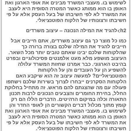
לשימוש בו. מעצבי המשרד מבינים את אופי הארגון ואת
האופן בו הוא ממותג כאשר המטרה הסופית היא לעצב
את המשרד לא לפי חשיבתו של בעל העסק אלא על פי
חשיבתו ורצונותיו של הלקוח הפוטנציאלי.
h2>להגיד את המילה הנכונה – עיצוב משרדים
כמו כל מוצר כך גם עיצוב משרדים, אתם חייבים אבל
חייבים להגיד את המילה שלכם בצורה ברורה כך
שהלקוחות שלכם יבינו שאתם טובים יותר מכל השאר.
העיצוב מושפע מלא מעט אלמנטים פסיכולוגיים ובפרט
בהיבט הארגוני. כבר אמרנו שחזות המשרד עלולה
להשפיע הן על העובדים והן על הלקוחות
הפוטנציאליים? למעשה עיצוב זה הוא שיקבע האם
הלקוחות הסקרנים ייבחרו לצרוך בשירות שלכם וישתפו
פעולה עם מה שהצגתם להם מראש. זה מתחיל בחלוקת
החלל, בחירת החומרים והצבעים הנכונים לרבות תכנון
התאורה וכלה במיקום הרהיטים. הדברים הללו הם רק
קומץ מתוך מכלול דברים הקשורים הן לאופי החדר והן
לשימוש בו. מעצבי המשרד מבינים את אופי הארגון ואת
האופן בו הוא ממותג כאשר המטרה הסופית היא לעצב
את המשרד לא לפי חשיבתו של בעל העסק אלא על פי
חשיבתו ורצונותיו של הלקוח הפוטנציאלי.