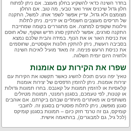
בחדר השינה כדאי להשקיע בחלון מעוצב. אם ניתן לפתוח
חלון גדול שיכניס אוויר ואור טבעי, מה טוב. אם החלון
מצומצם ולא גדול, עדיין אפשר לשפר אותו. למשל, התקנה
של תריסים מעוצבים חשמליים או ידניים. ניתן לתלות
ווילונות שקופים למחצה. אם מתגוררים בקומה שמחייבת
התקנה סורגים, אפשר להתקין סורג חדיש ושקוף, שלא חוסם
את כניסת האור או את הנוף. במידה והבית שלכם נמצא
בסביבה רועשת, ניתן להתקין חלונות אקוסטיים, שחוסמים
את כניסת הרעש פנימה. זה מאוד מועיל לאיכות השינה
ולחוויה היום יומית השלווה.
שפרו את הקירות עם אומנות
טאץ' יפה ונעים תוכלו להשיג כאשר תקשטו את הקירות עם
יצירות אומנות. ניתן להזמין הדפסים של יצירות אומנות
קלאסיות או להזמין תמונות על קאנבס. בחרו תמונות גדולות
או קטנות, לפי טעמכם, בסגנון רומנטי, תמונות מטיולים
משותפים או מאתרים מיוחדים שבהם ביקרתם. אם אוהבים
סגנון מופשט, ניתן לתלות פוסטרים בסגנון זה. לחובבי
קומיקס, גם זה טרנד חזק כיום – תמונות בסגנון קומיקס
(לכל גיל, גם למבוגרים), בהתאמה אישית.