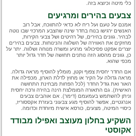
כלי מיטה וכיוצא בזה.
צבעים בהירים ומרגיעים
אמנם על טעם ועל ריח לא כדאי להתווכח, אבל רוב
האנשים ירגישו בנוח בחדר שינה שהצבע המרכזי שבו נוטה
לבהיר. גוונים בהירים, של רהיטים ושל צבעי הקירות,
מחזקים את האווירה של השלווה והנינוחות. צבעים בהירים
יוצרים אפקט פסיכולוגי מרגיע ומשרה מנוחה ושלווה. יתר על
כן, גוונים מהסוג הזה נותנים תחושה של חדר גדול יותר
מכפי שהוא.
אם החדר יחסית צפוף וקטן, מומלץ להוסיף מראה גדולה.
מראה גדולה על הקיר או מחוץ לדלת הארון, מכפילה את
האור ואת גודל החדר (לכל הפחות מבחינת התחושה
האישית). גם התאורה המומלצת הינה בהירה ורכה יחסית
וניתן להשתמש בעמעמם (דימר). אם אוהבים צבעים
אנרגטיים, אפשר להוסיף מגע צבעוני בעזרת אקססוריז,
כיסויי המיטה, מצעים, כורסא אישית מיוחדת וכדומה.
השקיע בחלון מעוצב ואפילו מבודד
אקוסטי